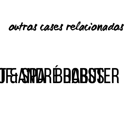
outros cases relacionados
t & Spa
of. André Dorster
Brabus